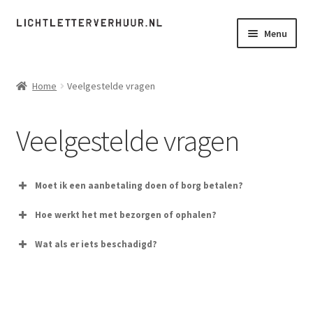
Ga
Ga
Menu
door
direct
naar
naar
Home
navigatie
de
Home
Veelgestelde vragen
inhoud
Letter combinaties
Veelgestelde vragen
Lichtletters
Foto’s
Moet ik een aanbetaling doen of borg betalen?
Verlichting
Hoe werkt het met bezorgen of ophalen?
Wat als er iets beschadigd?
Planning & Styling
Contact