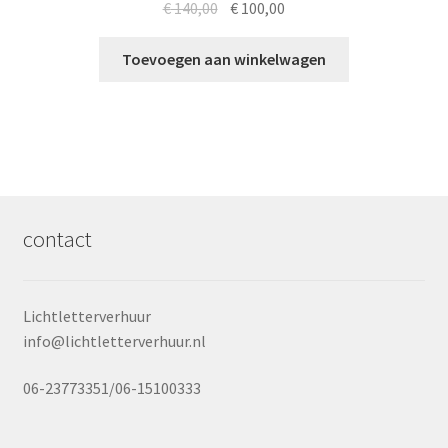
Oorspronkelijke
Huidige
€
140,00
€
100,00
prijs
prijs
was:
is:
Toevoegen aan winkelwagen
€ 140,00.
€ 100,00.
contact
Lichtletterverhuur
info@lichtletterverhuur.nl
06-23773351/06-15100333