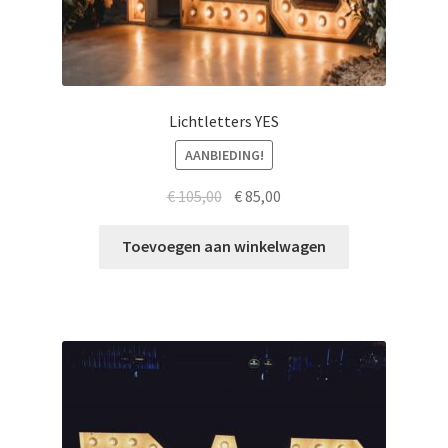
Lichtletters YES
AANBIEDING!
Oorspronkelijke
Huidige
€
105,00
€
85,00
prijs
prijs
was:
is:
Toevoegen aan winkelwagen
€ 105,00.
€ 85,00.