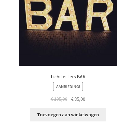
Lichtletters BAR
AANBIEDING!
Oorspronkelijke
Huidige
€
105,00
€
85,00
prijs
prijs
was:
is:
Toevoegen aan winkelwagen
€ 105,00.
€ 85,00.