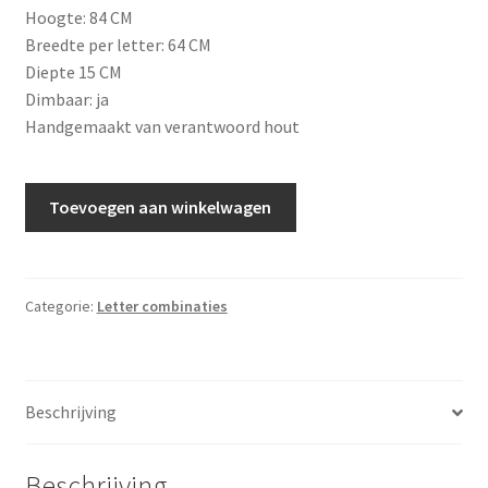
Hoogte: 84 CM
was:
is:
Breedte per letter: 64 CM
€ 105,00.
€ 85,00.
Diepte 15 CM
Dimbaar: ja
Handgemaakt van verantwoord hout
Lichtletters
Toevoegen aan winkelwagen
I
DO
aantal
Categorie:
Letter combinaties
Beschrijving
Beschrijving