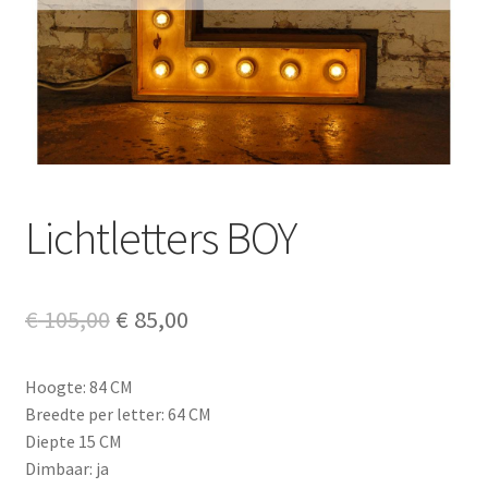
Lichtletters BOY
Oorspronkelijke
Huidige
€
105,00
€
85,00
prijs
prijs
Hoogte: 84 CM
was:
is:
Breedte per letter: 64 CM
€ 105,00.
€ 85,00.
Diepte 15 CM
Dimbaar: ja