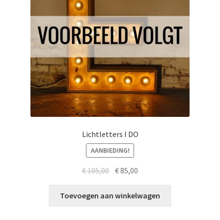
Lichtletters I DO
AANBIEDING!
Oorspronkelijke
Huidige
€
105,00
€
85,00
prijs
prijs
was:
is:
Toevoegen aan winkelwagen
€ 105,00.
€ 85,00.