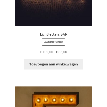
Lichtletters BAR
AANBIEDING!
Oorspronkelijke
Huidige
€
105,00
€
85,00
prijs
prijs
was:
is:
Toevoegen aan winkelwagen
€ 105,00.
€ 85,00.